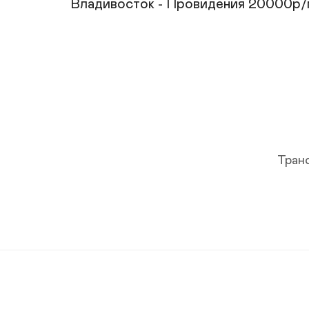
Владивосток - Провидения 20000р/м
Тран