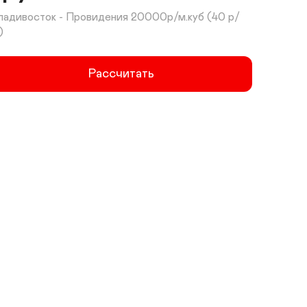
ладивосток - Провидения 20000р/м.куб (40 р/
)
Рассчитать